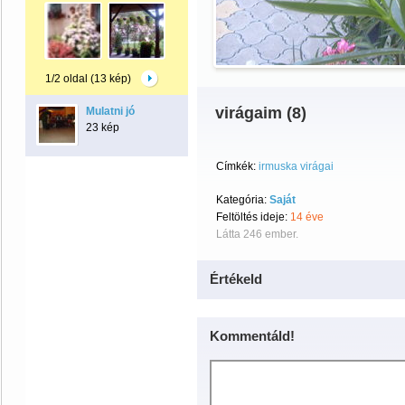
1/2 oldal (13 kép)
virágaim (8)
Mulatni jó
23 kép
Címkék:
irmuska virágai
Kategória:
Saját
Feltöltés ideje:
14 éve
Látta 246 ember.
Értékeld
Kommentáld!