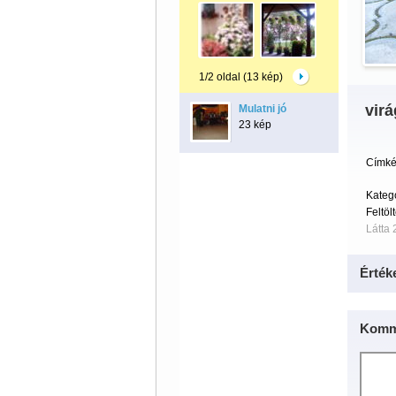
1/2 oldal (13 kép)
virá
Mulatni jó
23 kép
Címké
Kateg
Feltöl
Látta 
Érték
Komm