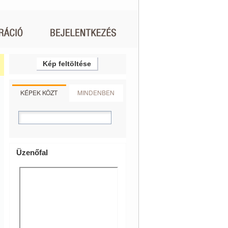
Kép feltöltése
KÉPEK KÖZT
MINDENBEN
Üzenőfal