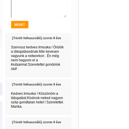
[Törölt felhasználó]
üzente
8 éve
Szervusz kedves Irmuska ! Örülök
a látogatásodnak.Már kevesen
vagyunk a networkon . Én még
nem hagyom el a
klubjaimat.Szeretettel gondolok
rád!
[Törölt felhasználó]
üzente
9 éve
Kedves Irmuska ! Köszönöm a
látogatást.Kívánok neked nagyon
szép gondtalan hetet ! Szeretettel.
Marika.
[Törölt felhasználó]
üzente
9 éve