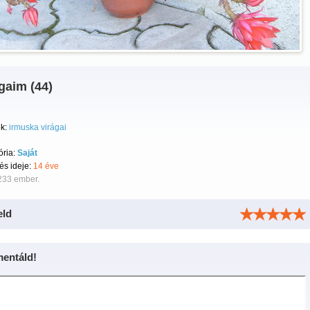
gaim (44)
k:
irmuska virágai
ória:
Saját
tés ideje:
14 éve
233 ember.
eld
entáld!