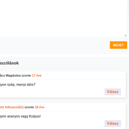
szólások
ács Magdolna
üzente
17 éve
yon szép, menyi idös?
Válasz
ölt felhasználó]
üzente
18 éve
yon aranyos vagy Kutyus!
Válasz