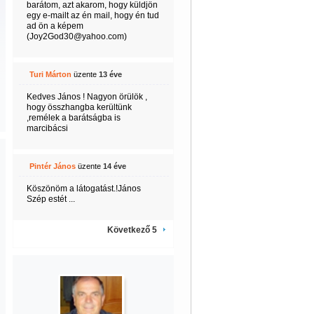
barátom, azt akarom, hogy küldjön
egy e-mailt az én mail, hogy én tud
ad ön a képem
(Joy2God30@yahoo.com)
Turi Márton
üzente
13 éve
Kedves János ! Nagyon örülök ,
hogy összhangba kerültünk
,remélek a barátságba is
marcibácsi
Pintér János
üzente
14 éve
Köszönöm a látogatást.!János
Szép estét ...
Következő 5