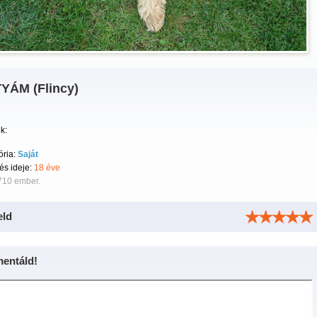
YÁM (Flincy)
k:
ória:
Saját
tés ideje:
18 éve
710 ember.
eld
entáld!