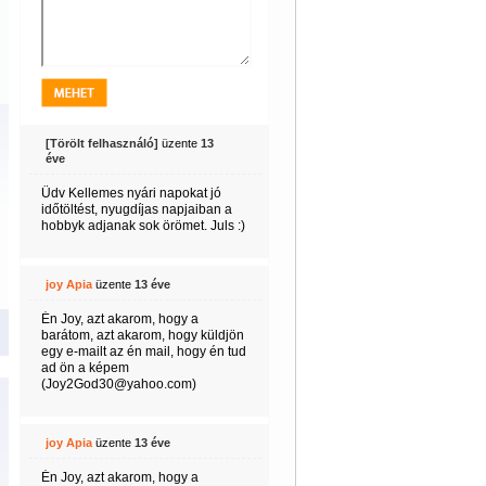
[Törölt felhasználó]
üzente
13
éve
Üdv Kellemes nyári napokat jó
időtöltést, nyugdíjas napjaiban a
hobbyk adjanak sok örömet. Juls :)
joy Apia
üzente
13 éve
Én Joy, azt akarom, hogy a
barátom, azt akarom, hogy küldjön
egy e-mailt az én mail, hogy én tud
ad ön a képem
(Joy2God30@yahoo.com)
joy Apia
üzente
13 éve
Én Joy, azt akarom, hogy a