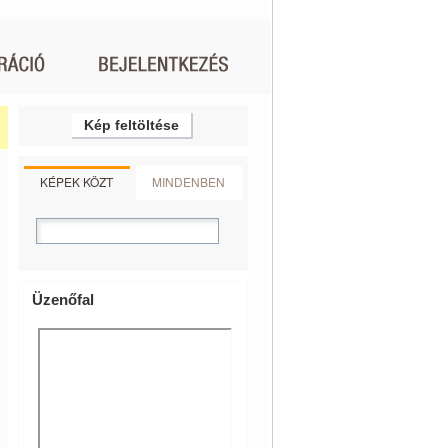
Kép feltöltése
KÉPEK KÖZT
MINDENBEN
Üzenőfal