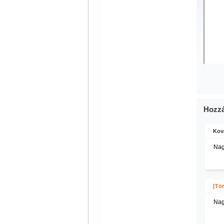
Hozzá
Kov
Nag
[Tör
Nag