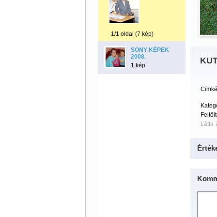
1/1 oldal (7 kép)
SONY KÉPEK
2008.
KUT
1 kép
Címké
Kateg
Feltöl
Látta 
Érték
Komm