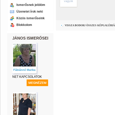
vagyok
Ismerősnek jelölöm
Üzenetet írok neki
Közös ismerőseink
Blokkolom
VISSZA BODORJ ÖSSZES KÉPGALÉRI
JÁNOS ISMERŐSEI
Fábiánné Marika
NET KAPCSOLATOK