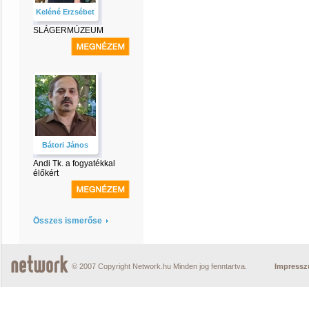
Keléné Erzsébet
SLÁGERMÚZEUM
Bátori János
Andi Tk. a fogyatékkal
élőkért
Összes ismerőse
© 2007 Copyright Network.hu Minden jog fenntartva.
Impress