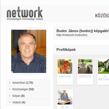
Bodor János (bodorj) képgaléri
http://network.hu/bodorj
Profilképek
KAKTUSZ
SZIESZTA
A
BIRTOK
Ismerősei
(176)
Közösségei
(58)
Képei
(8)
Videói
(4)
Ez én