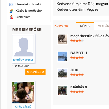
Kedvenc filmjeim:
Régi magyar 
Üzenetet írok neki
Kedvenc zenéim:
Vegyes.
Közös ismerőseink
Blokkolom
KÉPEK
VIDEÓK
Kedvencei
IMRE ISMERŐSEI
megérkeztünk 60-as é
BABÓTI 1
Endrődy József
Kisalföld klub
2010
Kiállítás 8
Király László