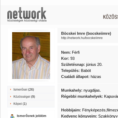
Böcskei Imre (bocskeiimre)
http://network.hu/bocskeiimre
Nem:
Férfi
Kor:
93
Születésnap:
június 20.
Település:
Babót
Családi állapot:
házas
Ismerősei
(26)
Munkahely:
nyugdijas.
Régebbi munkahelyek:
Kapuvár
Közösségei
(9)
Képei
(1)
Hobbijaim:
Fényképezés,filmez
Kedvenc könyveim:
Szakkönyv
Ismerősnek jelölöm