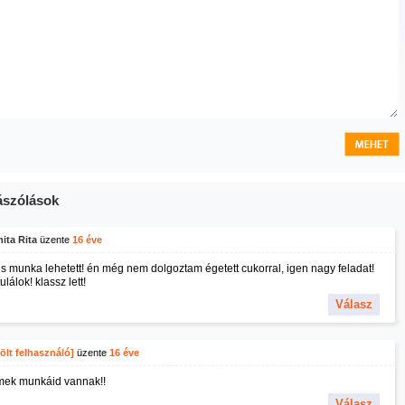
szólások
ita Rita
üzente
16 éve
kis munka lehetett! én még nem dolgoztam égetett cukorral, igen nagy feladat!
ulálok! klassz lett!
Válasz
ölt felhasználó]
üzente
16 éve
ek munkáid vannak!!
Válasz