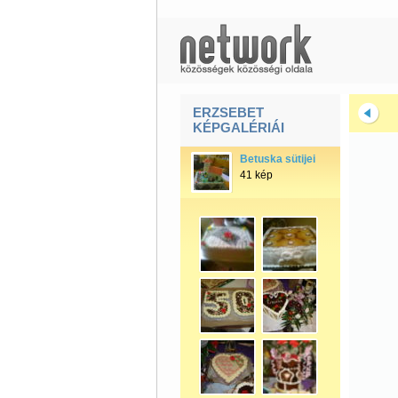
ERZSEBET
KÉPGALÉRIÁI
Betuska sütijei
41 kép