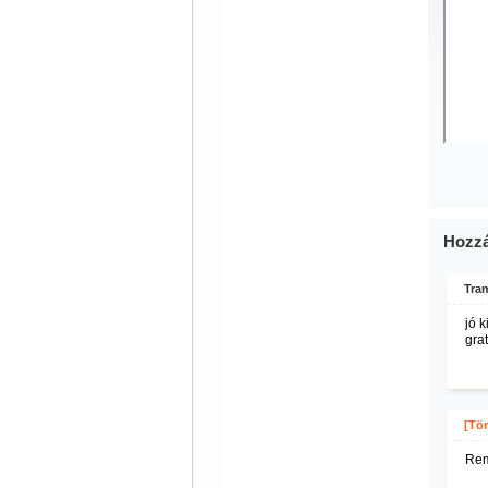
Hozzá
Tram
jó 
grat
[Tör
Rem