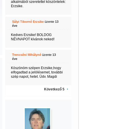
alkalmából szeretettel köszöntelek:
Erzsike.
Sályi Tiborné Erzsike
üzente
13
éve
Kedves Erzsike! BOLDOG
NÉVNAPOT kívánok neked!
Trencséni Mihályné
üzente
13
éve
Köszönöm szépen Erzsike,hogy
elfogadtad a jelölésemet, további
szép napot, hetet. Üdv. Magdi
Következő 5