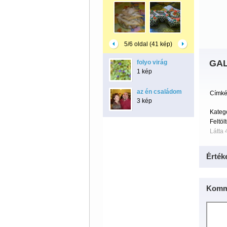
5/6 oldal (41 kép)
GAL
folyo virág
1 kép
az én családom
Címké
3 kép
Kateg
Feltöl
Látta 
Érték
Komm