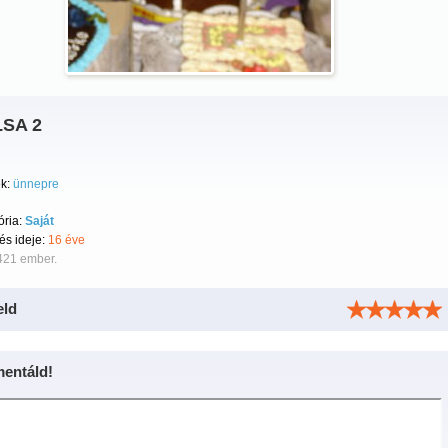
SA 2
k:
ünnepre
ória:
Saját
tés ideje:
16 éve
421 ember.
eld
entáld!