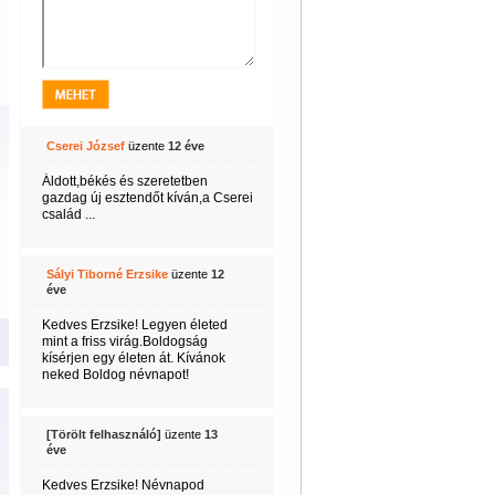
Cserei József
üzente
12 éve
Áldott,békés és szeretetben
gazdag új esztendőt kíván,a Cserei
család ...
Sályi Tiborné Erzsike
üzente
12
éve
Kedves Erzsike! Legyen életed
mint a friss virág.Boldogság
kísérjen egy életen át. Kívánok
neked Boldog névnapot!
[Törölt felhasználó]
üzente
13
éve
Kedves Erzsike! Névnapod