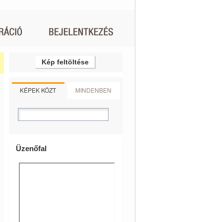
Kép feltöltése
KÉPEK KÖZT
MINDENBEN
Üzenőfal