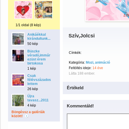
1/1 oldal (8 kép)
Anikáékkal
Szív,Jolcsi
kirándultunk...
50 kép
Büszke
Címkék:
véradó,immár
ezüst érem
Kategória:
Mozi, animáció
birtokosa
Feltöltés ideje:
14 éve
1 kép
Látta 188 ember.
Csak
félévszázados
lettem
Értékeld
26 kép
Újra
tavasz...2011
4 kép
Kommentáld!
Böngéssz a galériák
között!