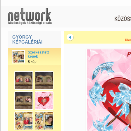
GYÖRGY
Diav
KÉPGALÉRIÁI
Szerkesztett
képek
8 kép