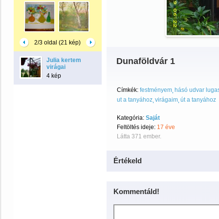
2/3 oldal (21 kép)
Dunaföldvár 1
Julia kertem
virágai
4 kép
Címkék:
festményem
hásó udvar luga
ut a tanyához
virágaim
út a tanyához
Kategória:
Saját
Feltöltés ideje:
17 éve
Látta 371 ember.
Értékeld
Kommentáld!