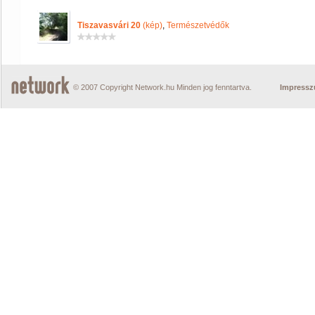
Tiszavasvári 20
(kép)
,
Természetvédők
© 2007 Copyright Network.hu Minden jog fenntartva.
Impress