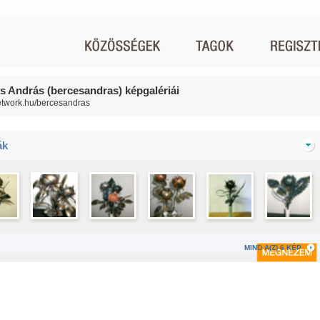
s András (bercesandras) képgalériái
network.hu/bercesandras
ák
MIND A(Z) 6 KÉP