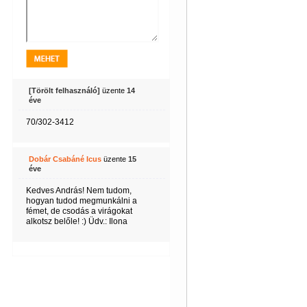
[Törölt felhasználó]
üzente
14
éve
70/302-3412
Dobár Csabáné Icus
üzente
15
éve
Kedves András! Nem tudom,
hogyan tudod megmunkálni a
fémet, de csodás a virágokat
alkotsz belőle! :) Üdv.: Ilona