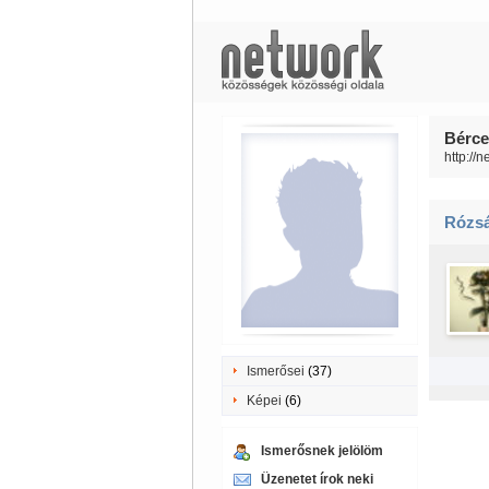
Bérce
http://
Rózs
Ismerősei
(37)
Képei
(6)
Ismerősnek jelölöm
Üzenetet írok neki