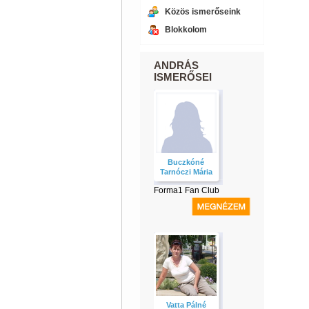
Közös ismerőseink
Blokkolom
ANDRÁS
ISMERŐSEI
Buczkóné
Tarnóczi Mária
Forma1 Fan Club
Vatta Pálné