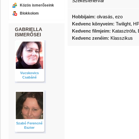
Székesfehérvár
Közös ismerőseink
Blokkolom
Hobbijaim:
olvasás, ezo
Kedvenc könyveim:
Twilight, HP
GABRIELLA
Kedvenc filmjeim:
Katasztrófa, 
ISMERŐSEI
Kedvenc zenéim:
Klasszikus
Vucskovics
Csabáné
Szabó Ferencné
Eszter