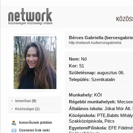
Bérces Gabriella (bercesgabrie
http://network.hu/bercesgabriella
Nem:
Nő
Kor:
51
Születésnap:
augusztus 06.
Település:
Szentkatalin
Munkahely:
KÖI
Ismerősei
(9)
Régebbi munkahelyek:
Mecsex
Általános iskola:
Jókai Mór Ált. 
Közösségei
(1)
Középiskola:
PTE,Babits Mihál
Szakközépiskola, Pécs
Ismerősnek jelölöm
Egyetem/Főiskola:
EFE Földméré
Üzenetet írok neki