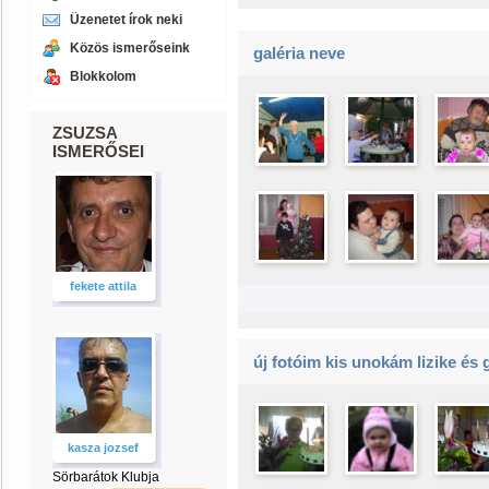
Üzenetet írok neki
Közös ismerőseink
galéria neve
Blokkolom
ZSUZSA
ISMERŐSEI
fekete attila
új fotóim kis unokám lizike és
kasza jozsef
Sörbarátok Klubja