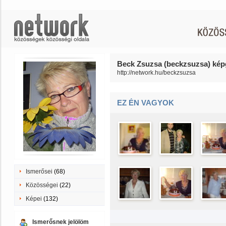
Beck Zsuzsa (beckzsuzsa) képg
http://network.hu/beckzsuzsa
EZ ÉN VAGYOK
Ismerősei
(68)
Közösségei
(22)
Képei
(132)
Ismerősnek jelölöm