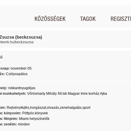
Zsuzsa (beckzsuzsa)
network.hu/beckzsuzsa
Nő
0
ésnap:
november 05.
lés:
Csólyospálos
ely:
rokkantnyugdijas
i munkahelyek:
Vőrösmarty Mihály Ált.Isk Magyar Imre korház Ajka
aim:
Rejtvényfejtés,horgászat,olvasás,zenehalgatás,sport
c könyveim:
Pöttyös könyvek
c filmjeim:
Miami helyszínelők
c zenéim:
minden