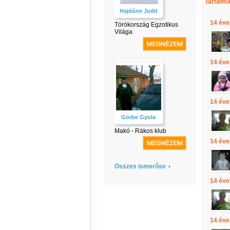
Tartalma
Hajdúne Judit
14 éve
Törökország Egzotikus
Világa
14 éve
14 éve
Görbe Gyula
Makó - Rákos klub
14 éve
Összes ismerőse
14 éve
14 éve