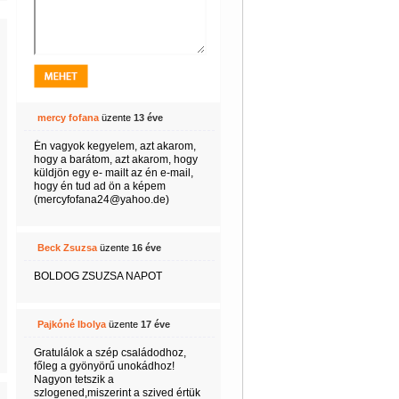
mercy fofana
üzente
13 éve
Én vagyok kegyelem, azt akarom,
hogy a barátom, azt akarom, hogy
küldjön egy e- mailt az én e-mail,
hogy én tud ad ön a képem
(mercyfofana24@yahoo.de)
Beck Zsuzsa
üzente
16 éve
BOLDOG ZSUZSA NAPOT
Pajkóné Ibolya
üzente
17 éve
Gratulálok a szép családodhoz,
főleg a gyönyörű unokádhoz!
Nagyon tetszik a
szlogened,miszerint a szived értük