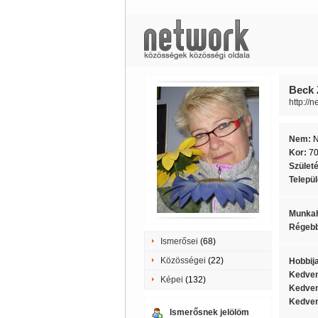
Beck 
http://
Nem:
Kor:
7
Szület
Telepü
Munkah
Régebb
Ismerősei
(68)
Közösségei
(22)
Hobbij
Kedven
Képei
(132)
Kedven
Kedven
Ismerősnek jelölöm