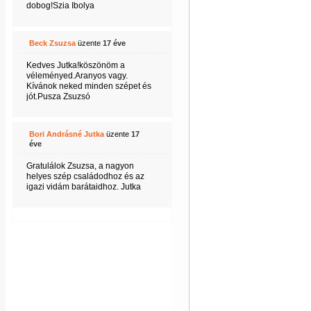
dobog!Szia Ibolya
Beck Zsuzsa
üzente
17 éve
Kedves Jutka!köszönöm a
véleményed.Aranyos vagy.
Kívánok neked minden szépet és
jót.Pusza Zsuzsó
Bori Andrásné Jutka
üzente
17
éve
Gratulálok Zsuzsa, a nagyon
helyes szép családodhoz és az
igazi vidám barátaidhoz. Jutka