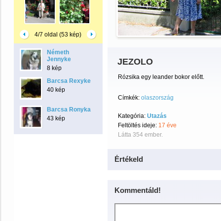
4/7 oldal (53 kép)
Németh
Jennyke
JEZOLO
8 kép
Rózsika egy leander bokor előtt.
Barcsa Rexyke
40 kép
Címkék:
olaszország
Barcsa Ronyka
Kategória:
Utazás
43 kép
Feltöltés ideje:
17 éve
Látta 354 ember.
Értékeld
Kommentáld!