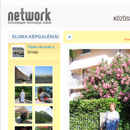
ELVIRA KÉPGALÉRIÁI
Diav
Tájak,városok,országok
53 kép