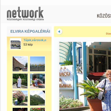
ELVIRA KÉPGALÉRIÁI
Diav
Tájak,városok,országok
53 kép