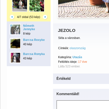
4/7 oldal (53 kép)
Németh
Jennyke
JEZOLO
8 kép
Séta a városban.
Barcsa Rexyke
40 kép
Címkék:
olaszország
Barcsa Ronyka
Kategória:
Utazás
43 kép
Feltöltés ideje:
17 éve
Látta 523 ember.
Értékeld
Kommentáld!