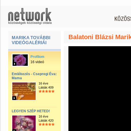
Balatoni Blázsi Mari
MARIKA TOVÁBBI
VIDEÓGALÉRIÁI
Profilom
16 videó
Emlékezés - Csepregi Éva:
Mama
16 éve
Látták:409
LEGYEN SZÉP HETED!
16 éve
Látták:420