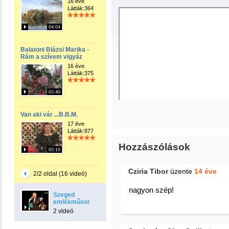
16 éve
Látták:364
04:04
Balatoni Blázsi Marika -
Rám a szívem vigyáz
16 éve
Látták:375
05:40
Van aki vár ...B.B.M.
17 éve
Látták:877
Hozzászólások
03:10
Cziria Tibor
üzente
14 éve
2/2 oldal (16 videó)
nagyon szép!
Szeged
emlékműsor
2 videó