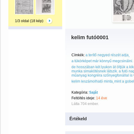
1/3 oldal (18 kép)
kelim futó0001
Címkék:
a terítő negyed részét adja
a tükörképet már könnyű megcsinálni. a
de hosszában két lyukon át öltjük a kik
munka simakötésnek látszik. a futó na
műanyag kongréra szőnyegfonállal is 
kelim leszámolható minta
mint a gobe
Kategória:
Saját
Feltöltés ideje:
14 éve
Látta 704 ember.
Értékeld