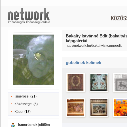
Bakaity Istvánné Edit (bakaityi
képgalériái
http://network.hu/bakaityistvanneedit
gobelinek kelimek
Ismerősei
(21)
Közösségei
(6)
Képei
(18)
Ismerősnek jelölöm