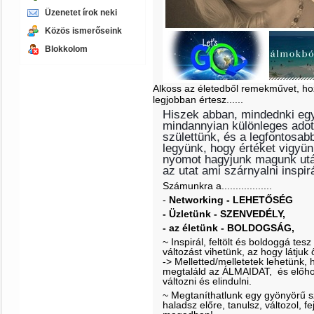
Üzenetet írok neki
Közös ismerőseink
Blokkolom
Alkoss az életedből remekművet, ho
legjobban értesz......
Hiszek abban, mindednki egy
mindannyian különleges adot
születtünk, és a legfontosab
legyünk, hogy értéket vigyü
nyomot hagyjunk magunk után
az utat ami szárnyalni inspir
Számunkra a..................
-
Networking - LEHETŐSÉG
- Üzletünk - SZENVEDÉLY,
- az életünk - BOLDOGSÁG,
~ Inspirál, feltölt és boldoggá te
változást
vihetünk, az hogy látjuk 
-> Melletted/melletetek lehetünk
megtaláld az
ÁLMAIDAT,
és előho
változni és elindulni.
~ Megtaníthatlunk egy gyönyörű 
haladsz előre,
tanulsz, változol,
fe