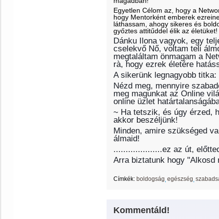
magadban!
Egyetlen Célom az, hogy a Netwo
hogy Mentorként emberek ezreinek
láthassam, ahogy sikeres és boldo
győztes attitűddel élik az életüket!
Dánku Ilona vagyok, egy telj
cselekvő Nő, voltam teli álm
megtaláltam önmagam a Netw
rà, hogy ezrek életére hatás
A sikerünk legnagyobb titka
Nézd meg, mennyire szabadon
meg magunkat az Online világ
online üzlet határtalanságáb
~ Ha tetszik, és úgy érzed, h
akkor beszéljünk!
Minden, amire szükséged van
álmaid!
....................ez az út, előt
Arra biztatunk hogy "Alkosd 
Címkék:
boldogság
egészség
szabads
Kommentáld!