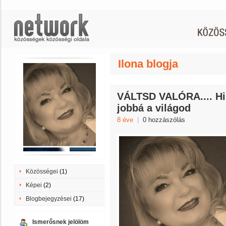
Ilona blogja
VÁLTSD VALÓRA.... His
jobbá a világod
8 éve
|
0 hozzászólás
Közösségei
(1)
Képei
(2)
Blogbejegyzései
(17)
Ismerősnek jelölöm