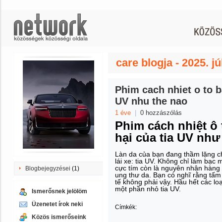
care blogja - 2025. jú
Phim cach nhiet o to b
UV nhu the nao
1 éve
|
0 hozzászólás
Phim cách nhiệt ô 
hại của tia UV như
Làn da của bạn đang thầm lặng ch
lái xe: tia UV. Không chỉ làm bạc m
cực tím còn là nguyên nhân hàng
Blogbejegyzései
(1)
ung thư da. Bạn có nghĩ rằng tấm
tế không phải vậy. Hầu hết các lo
một phần nhỏ tia UV.
Ismerősnek jelölöm
Üzenetet írok neki
Címkék:
Közös ismerőseink