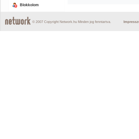
Blokkolom
© 2007 Copyright Network.hu Minden jog fenntartva.
Impress