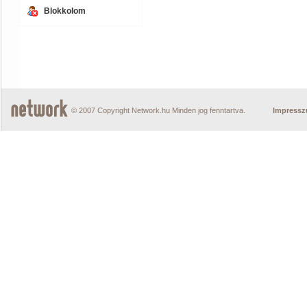
Blokkolom
© 2007 Copyright Network.hu Minden jog fenntartva.
Impress