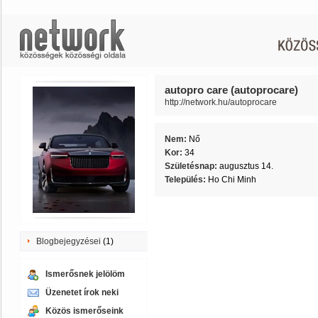
autopro care (autoprocare)
http://network.hu/autoprocare
Nem:
Nő
Kor:
34
Születésnap:
augusztus 14.
Település:
Ho Chi Minh
Blogbejegyzései
(1)
Ismerősnek jelölöm
Üzenetet írok neki
Közös ismerőseink