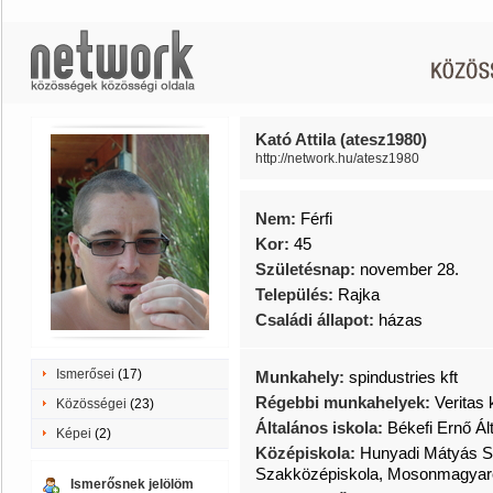
Kató Attila (atesz1980)
http://network.hu/atesz1980
Nem:
Férfi
Kor:
45
Születésnap:
november 28.
Település:
Rajka
Családi állapot:
házas
Ismerősei
(17)
Munkahely:
spindustries kft
Régebbi munkahelyek:
Veritas 
Közösségei
(23)
Általános iskola:
Békefi Ernő Ál
Képei
(2)
Középiskola:
Hunyadi Mátyás S
Szakközépiskola, Mosonmagyar
Ismerősnek jelölöm