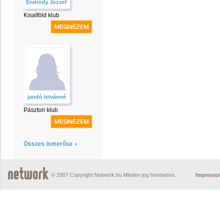
Endrődy József
Kisalföld klub
jandó istvánné
Pásztori klub
Összes ismerőse
© 2007 Copyright Network.hu Minden jog fenntartva.
Impress