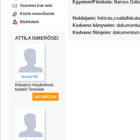
Egyetem/Főiskola:
Baross Gábor
Üzenetet írok neki
Közös ismerőseink
Hobbijaim:
fotózás,családfakuta
Blokkolom
Kedvenc könyveim:
dokument
Kedvenc filmjeim:
dokumentum,H
ATTILA ISMERŐSEI
Szalay Pál
Rábaközi Helytörténet-
kutatók Társulata