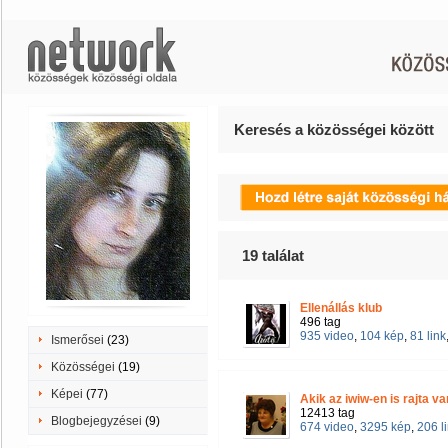
Keresés a közösségei között
19
találat
Ellenállás klub
496 tag
935 video
,
104 kép
,
81 link
Ismerősei
(23)
Közösségei
(19)
Képei
(77)
Akik az iwiw-en is rajta v
12413 tag
Blogbejegyzései
(9)
674 video
,
3295 kép
,
206 l