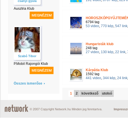
191 video
,
6707 kép
,
829 l
csanyi gyula
Ausztria Klub
HOROSZKÓPGYŰJTEMÉN
6794 tag
53 video
,
770 kép
,
547 link
Hungaristák klub
248 tag
27 video
,
130 kép
,
22 link
,
Szabó Tibor
P.Mobil Rajongói Klub
Kárpátia Klub
1592 tag
441 video
,
344 kép
,
24 link
Összes ismerőse
1
2
következő
utolsó
© 2007 Copyright Network.hu Minden jog fenntartva.
Impress