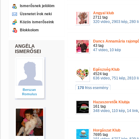
Ismerősnek jelölöm
Angyal klub
Üzenetet írok neki
2711 tag
320 video
,
2903 kép
,
280 l
Közös ismerőseink
Blokkolom
Dancs Annamária rajongó
ANGÉLA
43 tag
47 video
,
10 kép
ISMERŐSEI
Egészség Klub
4524 tag
636 video
,
751 kép
,
2810 l
170
friss esemény
Berszan
Romulus
Hazaszeretők Klubja
161 tag
348 video
,
110 kép
,
14 link
Horgászat Klub
7695 tag