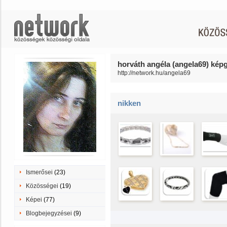
horváth angéla (angela69) képg
http://network.hu/angela69
nikken
Ismerősei
(23)
Közösségei
(19)
Képei
(77)
Blogbejegyzései
(9)