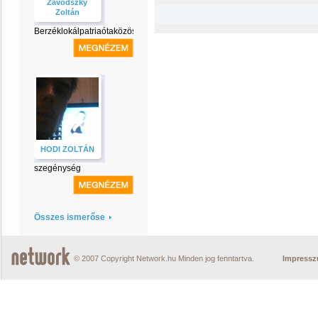
Závodszky
Zoltán
Berzéklokálpatriaótaközösség
HODI ZOLTÁN
szegénység
Összes ismerőse
© 2007 Copyright Network.hu Minden jog fenntartva.
Impress