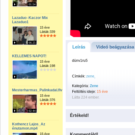
01:54
Lazaduo -Kaczor Mix
Lazaduo1
15 éve
Látták:339
06:25
Leírás
Videó beágyazása
KELLEMES NAPOT!
dünv1ru5
15 éve
Látták:198
Címkék:
zene
Kategória:
Zene
Mesterharmas_Palinkadal.flv
Feltöltés ideje:
15 éve
15 éve
Látta 224 ember.
Látták:376
02:44
Értékeld!
Kothencz Lajos_Az
énutamon.mp4
Kommentáld!
15 éve