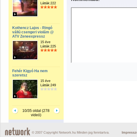
Látták:222
Kothencz Lajos - Ringó
vállú csengeri violám @
ATV Zeneexpressz
15 éve
Látták:225
Fehér Kigyó Ha nem
szeretsz
15 éve
Látták:249
10/35 oldal (278
videó)
© 2007 Copyright Network.hu Minden jog fenntartva.
Impress