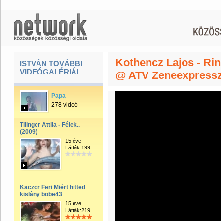
Kothencz Lajos - Rin
ISTVÁN TOVÁBBI
VIDEÓGALÉRIÁI
@ ATV Zeneexpress
Papa
278 videó
Tilinger Attila - Félek..
(2009)
15 éve
Látták:199
Kaczor Feri Miért hitted
kislány böbe43
15 éve
Látták:219