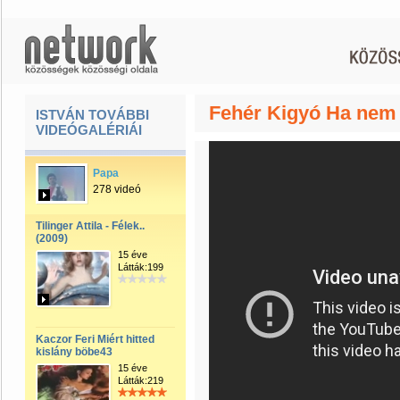
Fehér Kigyó Ha nem 
ISTVÁN TOVÁBBI
VIDEÓGALÉRIÁI
Papa
278 videó
Tilinger Attila - Félek..
(2009)
15 éve
Látták:199
Kaczor Feri Miért hitted
kislány böbe43
15 éve
Látták:219