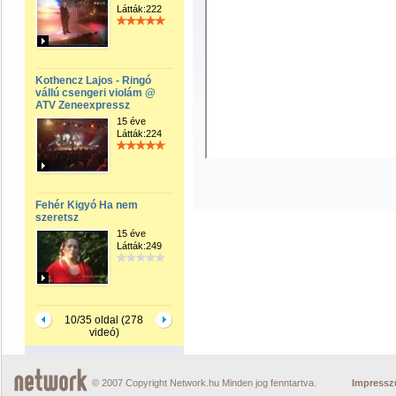
Látták:222
Kothencz Lajos - Ringó
vállú csengeri violám @
ATV Zeneexpressz
15 éve
Látták:224
Fehér Kigyó Ha nem
szeretsz
15 éve
Látták:249
10/35 oldal (278
videó)
© 2007 Copyright Network.hu Minden jog fenntartva.
Impress