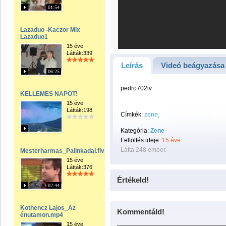
01:54
Lazaduo -Kaczor Mix
Lazaduo1
15 éve
Látták:339
Leírás
Videó beágyazása
06:25
pedro702iv
KELLEMES NAPOT!
15 éve
Látták:198
Címkék:
zene
Kategória:
Zene
Feltöltés ideje:
15 éve
Látta 248 ember.
Mesterharmas_Palinkadal.flv
15 éve
Látták:376
Értékeld!
02:44
Kothencz Lajos_Az
Kommentáld!
énutamon.mp4
15 éve