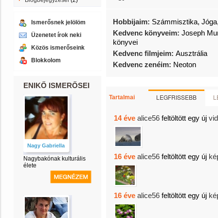
Blogbejegyzései
(2)
Hobbijaim:
Számmisztika, Jóga,
Ismerősnek jelölöm
Kedvenc könyveim:
Joseph Mur
Üzenetet írok neki
könyvei
Közös ismerőseink
Kedvenc filmjeim:
Ausztrália
Blokkolom
Kedvenc zenéim:
Neoton
ENIKŐ ISMERŐSEI
LEGFRISSEBB
L
Tartalmai
14 éve
alice56
feltöltött egy új
vi
Nagy Gabriella
16 éve
alice56
feltöltött egy új
ké
Nagybakónak kulturális
élete
16 éve
alice56
feltöltött egy új
ké