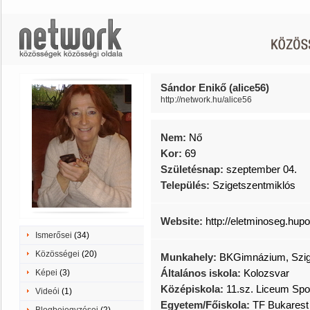
Sándor Enikő (alice56)
http://network.hu/alice56
Nem:
Nő
Kor:
69
Születésnap:
szeptember 04.
Település:
Szigetszentmiklós
Website:
http://eletminoseg.hupo
Ismerősei
(34)
Közösségei
(20)
Munkahely:
BKGimnázium, Szig
Általános iskola:
Kolozsvar
Képei
(3)
Középiskola:
11.sz. Liceum Spo
Videói
(1)
Egyetem/Főiskola:
TF Bukarest