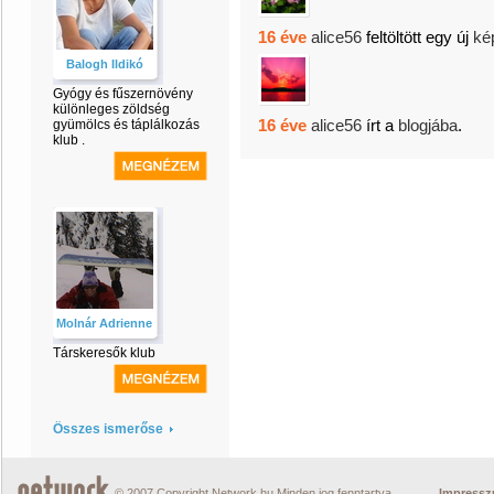
16 éve
alice56
feltöltött egy új
ké
Balogh Ildikó
Gyógy és fűszernövény
különleges zöldség
16 éve
alice56
írt a
blogjába
.
gyümölcs és táplálkozás
klub .
Molnár Adrienne
Társkeresők klub
Összes ismerőse
© 2007 Copyright Network.hu Minden jog fenntartva.
Impress