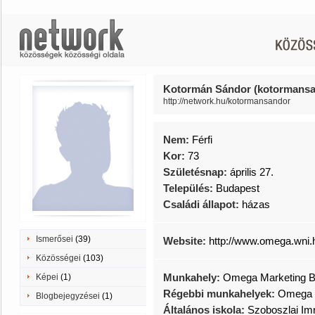
Kotormán Sándor (kotormansa
http://network.hu/kotormansandor
Nem:
Férfi
Kor:
73
Születésnap:
április 27.
Település:
Budapest
Családi állapot:
házas
Ismerősei
(39)
Website:
http://www.omega.wni.
Közösségei
(103)
Munkahely:
Omega Marketing B
Képei
(1)
Régebbi munkahelyek:
Omega M
Blogbejegyzései
(1)
Általános iskola:
Szoboszlai Im