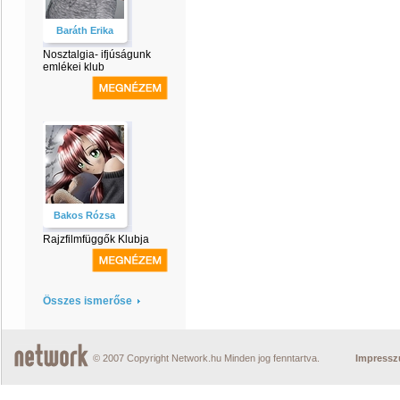
Baráth Erika
Nosztalgia- ifjúságunk
emlékei klub
Bakos Rózsa
Rajzfilmfüggők Klubja
Összes ismerőse
© 2007 Copyright Network.hu Minden jog fenntartva.
Impress