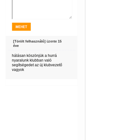
[Törölt felhasználó]
üzente
15
éve
hálásan köszönjük a hurrá
nyaralunk klubban való
segítségedet az új klubvezető
vagyok