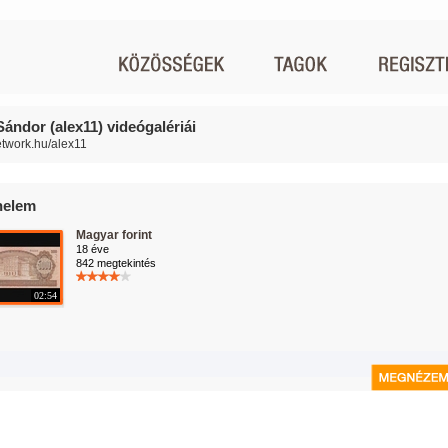
Sándor (alex11) videógalériái
network.hu/alex11
nelem
Magyar forint
18 éve
842 megtekintés
02:54