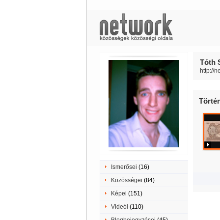
Tóth 
http://
Törté
Ismerősei
(16)
Közösségei
(84)
Képei
(151)
Videói
(110)