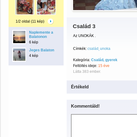
1/2 oldal (11 kép)
Család 3
Naplemente a
Az UNOKÁK .
Balatonon
6 kép
Címkék:
család
unoka
Jeges Balaton
4 kép
Kategória:
Család, gyerek
Feltöltés ideje:
15 éve
Látta 383 ember.
Értékeld
Kommentáld!