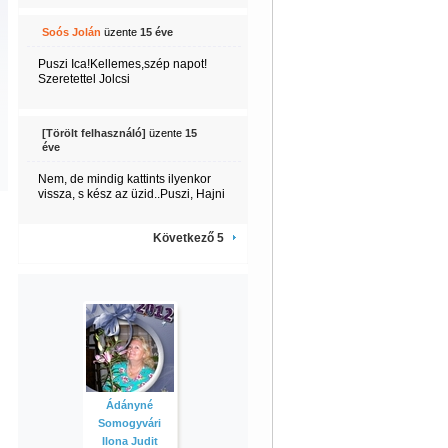
Soós Jolán
üzente
15 éve
Puszi Ica!Kellemes,szép napot!
Szeretettel Jolcsi
[Törölt felhasználó]
üzente
15
éve
Nem, de mindig kattints ilyenkor
vissza, s kész az üzid..Puszi, Hajni
Következő 5
Ádányné
Somogyvári
Ilona Judit