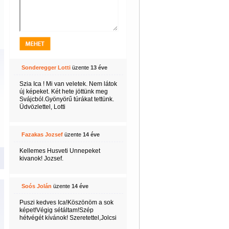
Sonderegger Lotti
üzente
13 éve
Szia Ica ! Mi van veletek. Nem látok
új képeket. Két hete jöttünk meg
Svájcból.Gyönyörű túrákat tettünk.
Üdvözlettel, Lotti
Fazakas Jozsef
üzente
14 éve
Kellemes Husveti Unnepeket
kivanok! Jozsef.
Soós Jolán
üzente
14 éve
Puszi kedves Ica!Köszönöm a sok
képet!Végig sétáltam!Szép
hétvégét kívánok! Szeretettel,Jolcsi