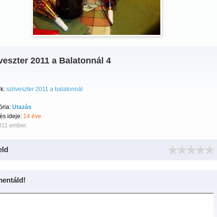
veszter 2011 a Balatonnál 4
k:
szilveszter 2011 a balatonnál
ória:
Utazás
tés ideje:
14 éve
311 ember.
eld
entáld!