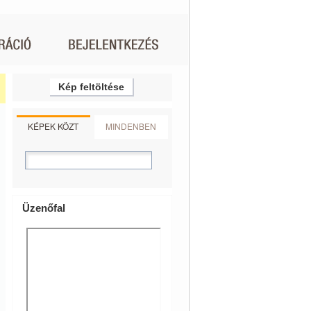
Kép feltöltése
KÉPEK KÖZT
MINDENBEN
Üzenőfal