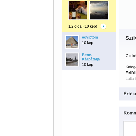
1/2 oldal (10 kép)
Szil
egyiptom
10 kép
Bene-
Címké
Kárpátalja
10 kép
Kateg
Feltöl
Látta 
Érték
Komm