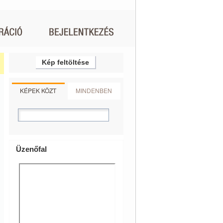
Kép feltöltése
KÉPEK KÖZT
MINDENBEN
Üzenőfal