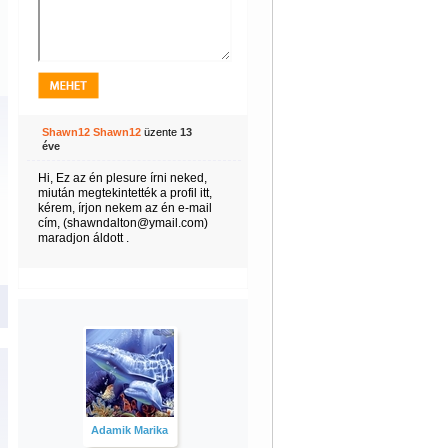
Shawn12 Shawn12
üzente
13
éve
Hi, Ez az én plesure írni neked,
miután megtekintették a profil itt,
kérem, írjon nekem az én e-mail
cím, (shawndalton@ymail.com)
maradjon áldott .
Adamik Marika