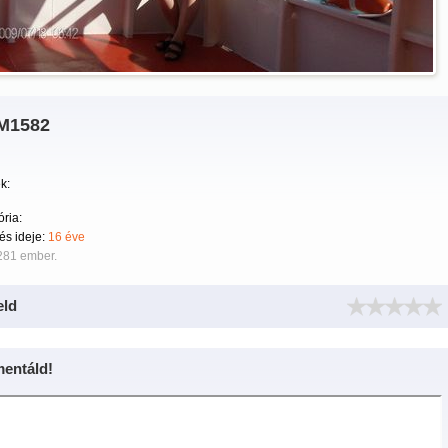
M1582
k:
ria:
tés ideje:
16 éve
281 ember.
eld
entáld!