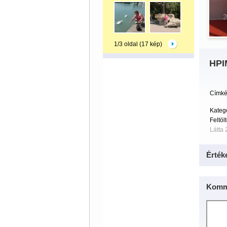
1/3 oldal (17 kép)
HPI
Címké
Kategó
Feltöl
Látta 
Érték
Komm