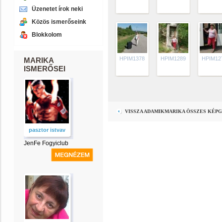
Üzenetet írok neki
Közös ismerőseink
Blokkolom
HPIM1378
HPIM1289
HPIM12
MARIKA
ISMERŐSEI
VISSZA ADAMIKMARIKA ÖSSZES KÉP
pasztor istvav
JenFe Fogyiclub