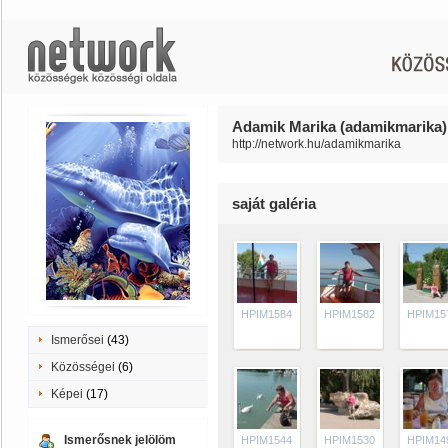
Adamik Marika (adamikmarika) 
http://network.hu/adamikmarika
saját galéria
HPIM1584
HPIM1582
HPIM15
Ismerősei
(43)
Közösségei
(6)
Képei
(17)
Ismerősnek jelölöm
HPIM1544
HPIM1530
HPIM14