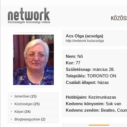
Acs Olga (acsolga)
http://network.hu/acsolga
Nem:
Nő
Kor:
77
Születésnap:
március 28.
Település:
TORONTO ON
Családi állapot:
házas
Ismerősei
(15)
Hobbijaim:
Kezimunkazas
Kedvenc könyveim:
Sok van
Közösségei
(25)
Kedvenc zenéim:
Beatles, Coun
Képei
(34)
Blogbejegyzései
(2)