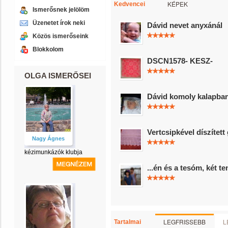
KÉPEK
Kedvencei
Ismerősnek jelölöm
Üzenetet írok neki
Dávid nevet anyxánál
Közös ismerőseink
Blokkolom
DSCN1578- KESZ-
OLGA ISMERŐSEI
Dávid komoly kalapba
Vertcsipkével díszített
Nagy Ágnes
kézimunkázók klubja
...én és a tesóm, két te
LEGFRISSEBB
L
Tartalmai