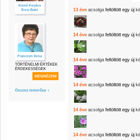
Kisné Kovács
13 éve
acsolga
feltöltött egy új
k
Erzsi Babi
14 éve
acsolga
feltöltött egy új
k
Franczen Ilona
14 éve
acsolga
feltöltött egy új
k
TÖRTÉNELMI ÉRTÉKEK
ÉRDEKESSÉGEK
14 éve
acsolga
feltöltött egy új
k
Összes ismerőse
14 éve
acsolga
feltöltött egy új
k
14 éve
acsolga
feltöltött egy új
k