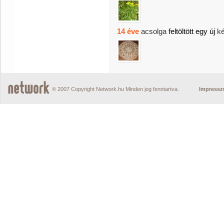
14 éve
acsolga
feltöltött egy új
k
© 2007 Copyright Network.hu Minden jog fenntartva.
Impress