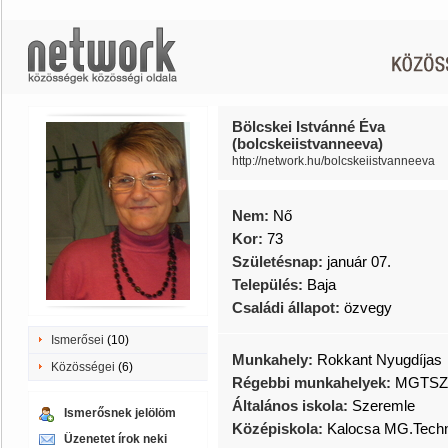
Bölcskei Istvánné Éva
(bolcskeiistvanneeva)
http://network.hu/bolcskeiistvanneeva
Nem:
Nő
Kor:
73
Születésnap:
január 07.
Település:
Baja
Családi állapot:
özvegy
Ismerősei
(10)
Munkahely:
Rokkant Nyugdíjas
Közösségei
(6)
Régebbi munkahelyek:
MGTSZ
Általános iskola:
Szeremle
Ismerősnek jelölöm
Középiskola:
Kalocsa MG.Tech
Üzenetet írok neki