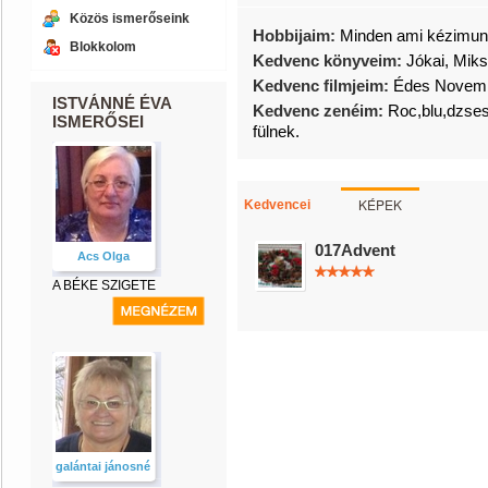
Közös ismerőseink
Hobbijaim:
Minden ami kézimu
Blokkolom
Kedvenc könyveim:
Jókai, Mik
Kedvenc filmjeim:
Édes Novem
ISTVÁNNÉ ÉVA
Kedvenc zenéim:
Roc,blu,dzse
ISMERŐSEI
fülnek.
KÉPEK
Kedvencei
017Advent
Acs Olga
A BÉKE SZIGETE
galántai jánosné