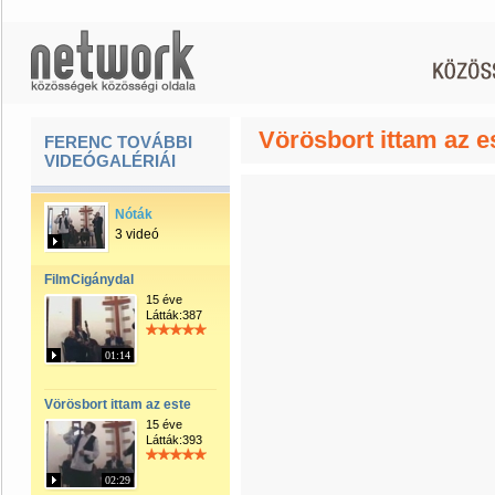
Vörösbort ittam az e
FERENC TOVÁBBI
VIDEÓGALÉRIÁI
Nóták
3 videó
FilmCigánydal
15 éve
Látták:387
01:14
Vörösbort ittam az este
15 éve
Látták:393
02:29