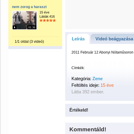
nem zorog a haraszt
15 éve
Látták:416
01:36
Leírás
Videó beágyazása
1/1 oldal (3 videó)
2011 Február 12 Abonyi Nótaműsoron
Címkék:
Kategória:
Zene
Feltöltés ideje:
15 éve
Látta 392 ember.
Értékeld!
Kommentáld!