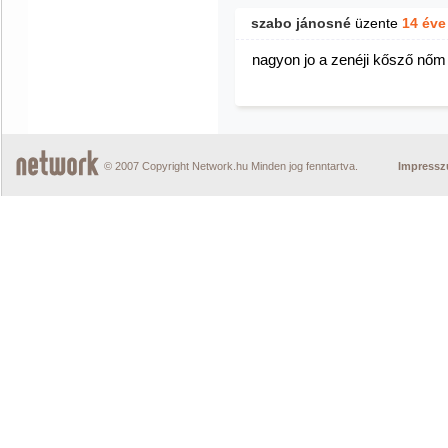
szabo jánosné
üzente
14 éve
nagyon jo a zenéji kősző nőm
© 2007 Copyright Network.hu Minden jog fenntartva.
Impress