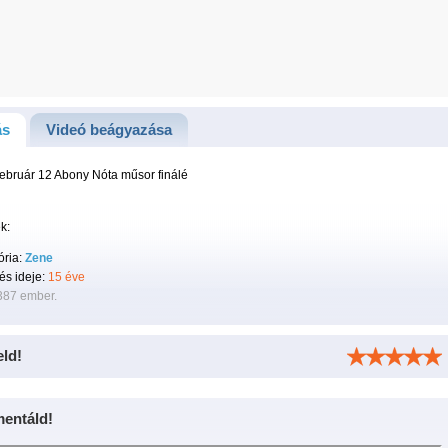
ás
Videó beágyazása
ebruár 12 Abony Nóta műsor finálé
k:
ória:
Zene
tés ideje:
15 éve
387 ember.
eld!
entáld!