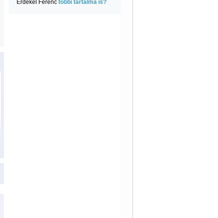
Érdekel Ferenc
többi tartalma is?