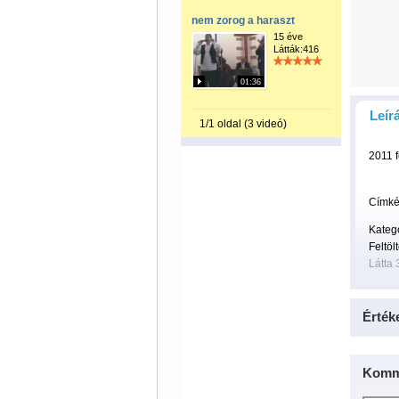
nem zorog a haraszt
15 éve
Látták:416
01:36
Leír
1/1 oldal (3 videó)
2011 f
Címké
Kateg
Feltöl
Látta 
Érték
Komm