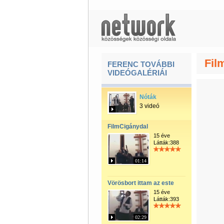
Fil
FERENC TOVÁBBI
VIDEÓGALÉRIÁI
Nóták
3 videó
FilmCigánydal
15 éve
Látták:388
01:14
Vörösbort ittam az este
15 éve
Látták:393
02:29