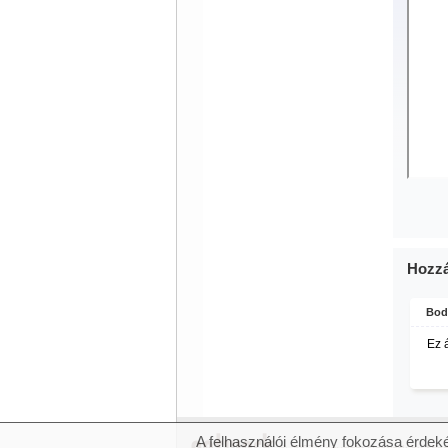
Hozzá
Bod
Ez á
A felhasználói élmény fokozása érdeké