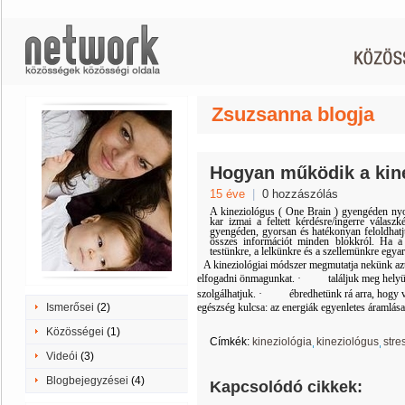
Zsuzsanna blogja
Hogyan működik a kin
15 éve
|
0 hozzászólás
A kineziológus ( One Brain ) gyengéden nyom
kar izmai a feltett kérdésre/ingerre válas
gyengéden, gyorsan és hatékonyan feloldhatju
összes információt minden blokkról. Ha a l
testünkre, a lelkünkre és a szellemünkre egyar
A kineziológiai módszer megmutatja nekünk az
elfogadni önmagunkat.
· találjuk meg helyünke
szolgálhatjuk.
· ébredhetünk rá arra, hogy v
Ismerősei
(2)
egészség kulcsa: az energiák egyenletes áramlása
Közösségei
(1)
Címkék:
kineziológia
kineziológus
stre
Videói
(3)
Blogbejegyzései
(4)
Kapcsolódó cikkek: