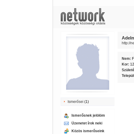
Adelm
http://
Nem:
F
Kor:
1
Szület
Telepü
Ismerősei
(1)
Ismerősnek jelölöm
Üzenetet írok neki
Közös ismerőseink