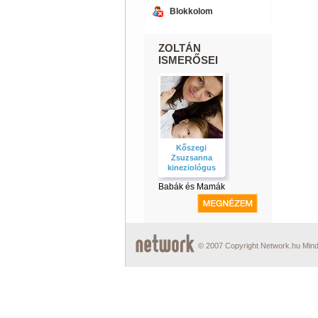
Blokkolom
ZOLTÁN
ISMERŐSEI
Kőszegi
Zsuzsanna
kineziológus
Babák és Mamák
© 2007 Copyright Network.hu Minde