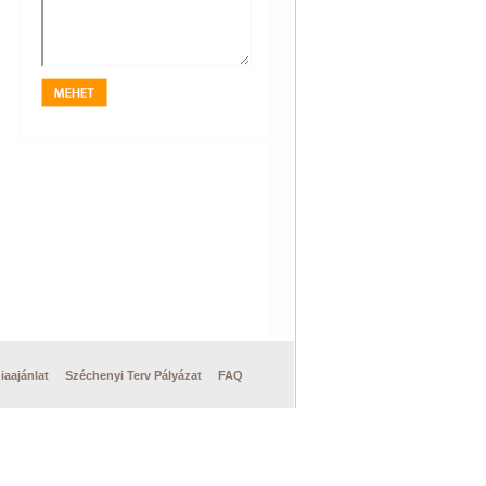
iaajánlat
Széchenyi Terv Pályázat
FAQ