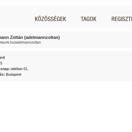
ann Zoltán (adelmannzoltan)
network.hu/adelmannzoltan
érfi
25
ésnap:
október 01.
lés:
Budapest