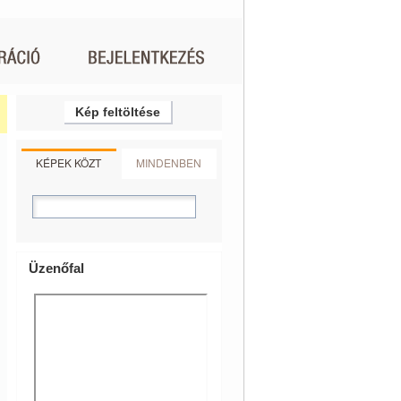
Kép feltöltése
KÉPEK KÖZT
MINDENBEN
Üzenőfal