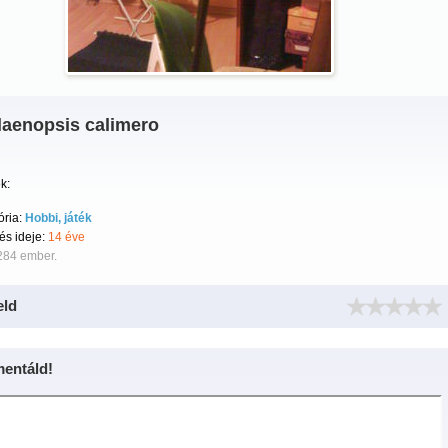
laenopsis calimero
k:
ória:
Hobbi, játék
tés ideje:
14 éve
284 ember.
eld
entáld!