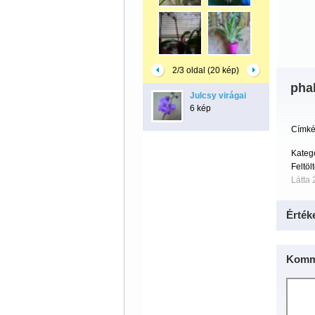
2/3 oldal (20 kép)
pha
Julcsy virágai
6 kép
Címké
Kateg
Feltöl
Látta 
Érték
Komm