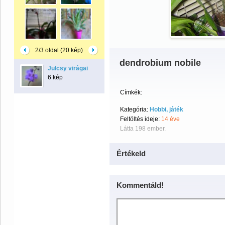
2/3 oldal (20 kép)
dendrobium nobile
Julcsy virágai
6 kép
Címkék:
Kategória:
Hobbi, játék
Feltöltés ideje:
14 éve
Látta 198 ember.
Értékeld
Kommentáld!