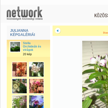
JULIANNA
Diav
KÉPGALÉRIÁI
Stella
Orchideák és
virágok
20 kép