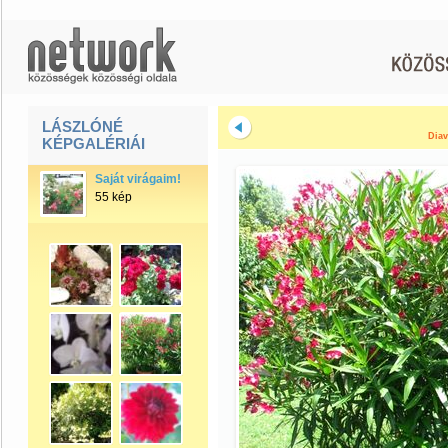
LÁSZLÓNÉ
Diav
KÉPGALÉRIÁI
Saját virágaim!
55 kép