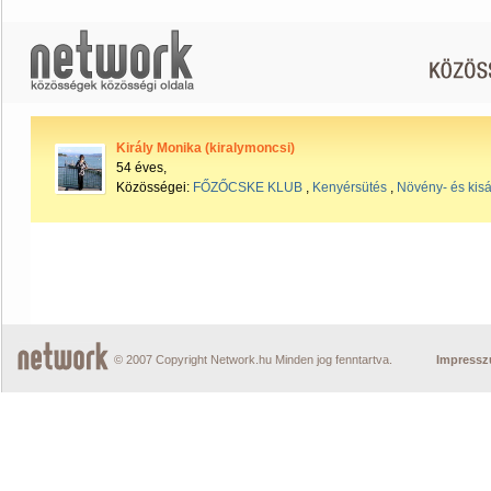
Király Monika (kiralymoncsi)
54 éves,
Közösségei:
FŐZŐCSKE KLUB
,
Kenyérsütés
,
Növény- és kisá
© 2007 Copyright Network.hu Minden jog fenntartva.
Impress