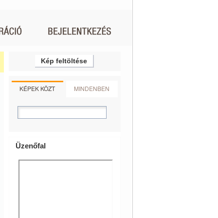
Kép feltöltése
KÉPEK KÖZT
MINDENBEN
Üzenőfal