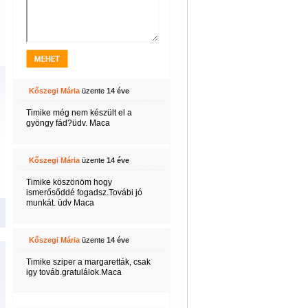
Kőszegi Mária
üzente
14 éve
Timike még nem készült el a
gyöngy fád?üdv. Maca
Kőszegi Mária
üzente
14 éve
Timike köszönöm hogy
ismerősőddé fogadsz.Továbi jó
munkát. üdv Maca
Kőszegi Mária
üzente
14 éve
Timike sziper a margaretták, csak
igy továb.gratulálok.Maca