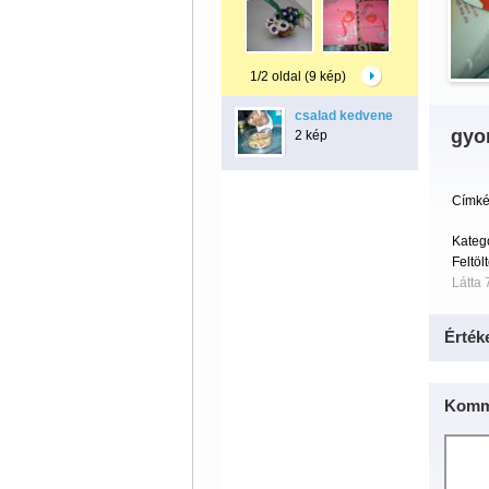
1/2 oldal (9 kép)
csalad kedvene
gyo
2 kép
Címké
Kateg
Feltöl
Látta 
Érték
Komm