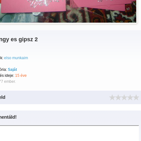
ngy es gipsz 2
k:
elso munkaim
ória:
Saját
tés ideje:
15 éve
77 ember.
eld
entáld!