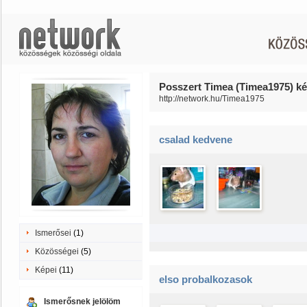
Posszert Timea (Timea1975) ké
http://network.hu/Timea1975
csalad kedvene
Ismerősei
(1)
Közösségei
(5)
Képei
(11)
elso probalkozasok
Ismerősnek jelölöm