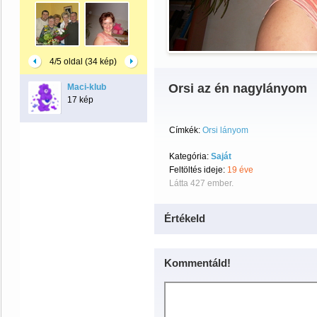
4/5 oldal (34 kép)
Orsi az én nagylányom
Maci-klub
17 kép
Címkék:
Orsi lányom
Kategória:
Saját
Feltöltés ideje:
19 éve
Látta 427 ember.
Értékeld
Kommentáld!