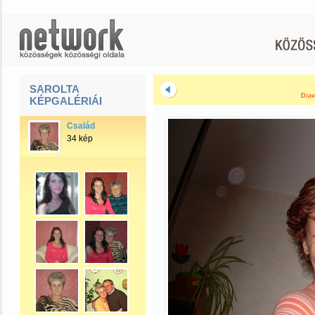
SAROLTA
Diav
KÉPGALÉRIÁI
Család
34 kép