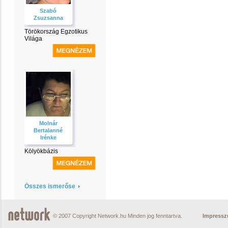
Szabó
Zsuzsanna
Törökország Egzotikus
Világa
Molnár
Bertalanné
Irénke
Kölyökbázis
Összes ismerőse
© 2007 Copyright Network.hu Minden jog fenntartva.
Impress