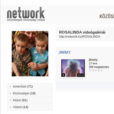
ROSALINDA videógalériái
http://network.hu/ROSALINDA
JIMMY
jimmy
17 éve
358 megtekintés
03:52
Ismerősei
(71)
Közösségei
(18)
Képei
(91)
Videói
(14)