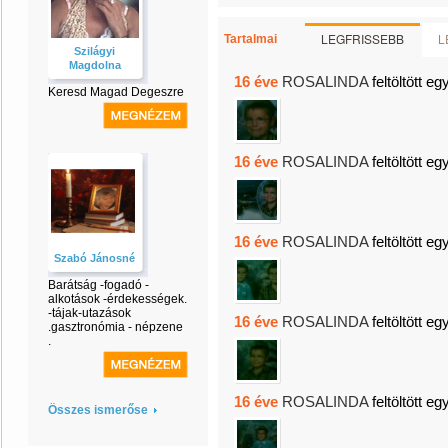
LEGFRISSEBB
L
Tartalmai
Szilágyi
Magdolna
16 éve
ROSALINDA
feltöltött eg
Keresd Magad Degeszre
16 éve
ROSALINDA
feltöltött eg
16 éve
ROSALINDA
feltöltött eg
Szabó Jánosné
Barátság -fogadó -
alkotások -érdekességek.
-tájak-utazások
16 éve
ROSALINDA
feltöltött eg
.gasztronómia - népzene
.
16 éve
ROSALINDA
feltöltött eg
Összes ismerőse