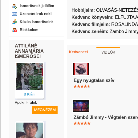
Ismerősnek jelölöm
Hobbijaim:
OLVASÁS-NETEZÉS
Üzenetet írok neki
Kedvenc könyveim:
ELFUJTA A
Közös ismerőseink
Kedvenc filmjeim:
ROSALINDA
Blokkolom
Kedvenc zenéim:
Zambo Jimmy-
ATTILÁNÉ
ANNAMÁRIA
VIDEÓK
Kedvencei
ISMERŐSEI
Egy nyugtalan szív
B Klári
Apokrif-iratok
Zámbó Jimmy - Végtelen szer