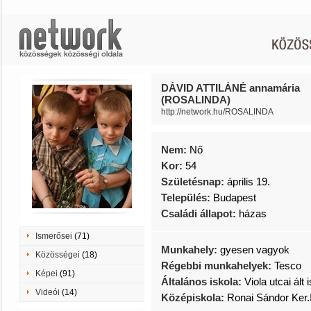
DÁVID ATTILÁNÉ annamária
(ROSALINDA)
http://network.hu/ROSALINDA
Nem:
Nő
Kor:
54
Születésnap:
április 19.
Település:
Budapest
Családi állapot:
házas
Ismerősei
(71)
Munkahely:
gyesen vagyok
Közösségei
(18)
Régebbi munkahelyek:
Tesco
Képei
(91)
Általános iskola:
Viola utcai ált
Videói
(14)
Középiskola:
Ronai Sándor Ker.