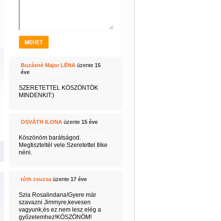
Buzásné Major LÉNA
üzente
15
éve
SZERETETTEL KÖSZÖNTÖK
MINDENKIT:)
OSVÁTH ILONA
üzente
15 éve
Köszönöm barátságod.
Megtiszteltél vele.Szeretettel Ilike
néni.
tóth zsuzsa
üzente
17 éve
Szia Rosalindana!Gyere már
szavazni Jimmyre,kevesen
vagyunk,és ez nem lesz elég a
győzelemhez!KÖSZÖNÖM!