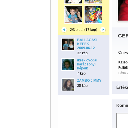
2/3 oldal (17 kép)
GER
BALLAGÁSI
KÉPEK
2009.06.12
Címké
32 kép
ikrek ovodai
Kateg
karácsonyi
Feltöl
képeik
Látta 
7 kép
ZAMBO JIMMY
35 kép
Érték
Komm