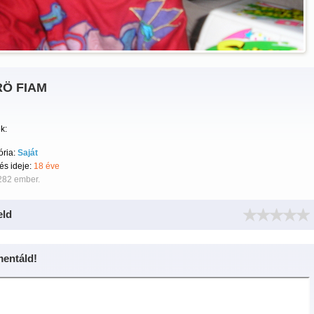
Ö FIAM
k:
ória:
Saját
tés ideje:
18 éve
282 ember.
eld
entáld!