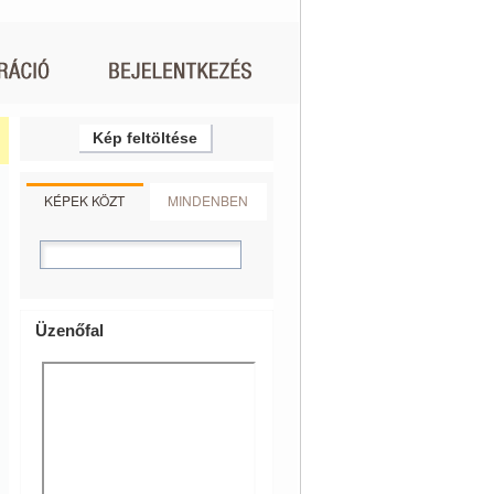
Kép feltöltése
KÉPEK KÖZT
MINDENBEN
Üzenőfal